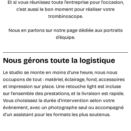
Et si vous réunissez toute l’entreprise pour l’occasion,
c’est aussi le bon moment pour réaliser votre
trombinoscope.
Nous en parlons sur notre page dédiée aux
portraits
d’équipe
.
Nous gérons toute la logistique
Le studio se monte en moins d’une heure, nous nous
occupons de tout : matériel, éclairage, fond, accessoires
et impression sur place. Une retouche light est incluse
sur l’ensemble des prestations, et la livraison est rapide.
Vous choisissez la durée d’intervention selon votre
événement, avec un photographe seul ou accompagné
d’un assistant pour les formats les plus soutenus.
Reportage événementiel
Reportage événementiel
Reportage événementiel
Reportage événementiel
Photobooth Studio
Photobooth Studio
Photobooth Studio
Photobooth Studio
Photobooth Studio
Photobooth Studio
Photobooth Studio
Photobooth Studio
Studio Artistique
Studio Artistique
Studio Artistique
Studio Artistique
Studio Artistique
Studio Artistique
Studio Artistique
Studio Artistique
Studio Artistique
Studio Artistique
Studio Artistique
Studio Artistique
Studio Artistique
Studio Artistique
Photocall
Photocall
Photocall